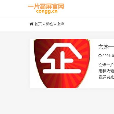
首页
»
标签
»
玄蜂
玄蜂
2021-0
玄蜂一片
用和依赖
霸屏功效
青年还
人，服
自己“不
该多补
太少，
各样的