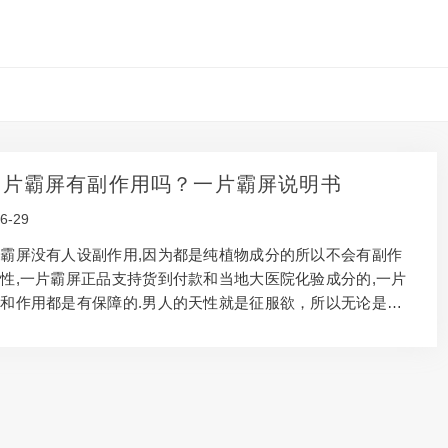
一片霸屏有副作用吗？一片霸屏说明书
6-29
霸屏没有人设副作用,因为都是纯植物成分的所以不会有副作
性,一片霸屏正品支持货到付款和当地大医院化验成分的,一片
和作用都是有保障的.男人的天性就是征服欲，所以无论是男
是中年男人都想在女人面前展现自己坚强的一面，都希望收拾女
从女人，不管是从哪个方面！当然，男人更不愿意主动承认我们
行”。“上面有想法，下面没有办法”让男人很头疼，所以男人应
充一点。说起男士的补充，其实就是我们自己平时都很忙，时间
传统的熬汤打粉的方式很费时费力，所以企业会有通过各种形式
产品市场出现。这里很多人都不知道该怎么选择，因为可供选择