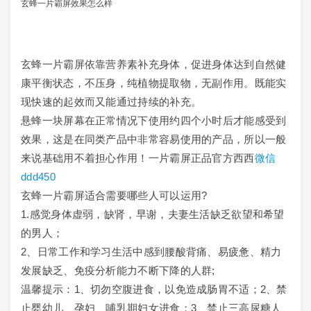
玄蜂一片霸屏效果怎么样
玄蜂一片霸屏依靠营养素补充身体，促进身体达到自然健
康平衡状态，不压身，纯植物提取物，无副作用。既能实
现快速的起效而又能通过持续的补充。
悬蜂一块屏幕在正常情况下使用约四个小时后才能感受到
效果，这是在同类产品中非常容易使用的产品，所以一般
来说基础用不着担心作用！一片霸屏正品官方西西
微信
ddd450
玄蜂一片霸屏适合需要哪些人可以运用?
1.感觉身体虚弱，缺肾，早谢，夫妻生活缺乏欲望和希望
的男人；
2、日常工作和学习生活中感到腰酸背痛、易疲惫、精力
发展缺乏、免疫分析能力不断下降的人群;
温馨提示：1、切勿空腹进食，以免造成肠胃不适；2、禁
止婴幼儿、孕妇、哺乳期妇女进食；3、禁止三高尿糖人